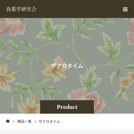
ザ
ク
ロ
タ
イ
ム
Product
商品一覧
ザクロタイム