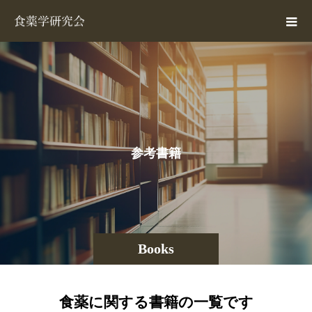
参
考
書
籍
Books
食薬に関する書籍の一覧です