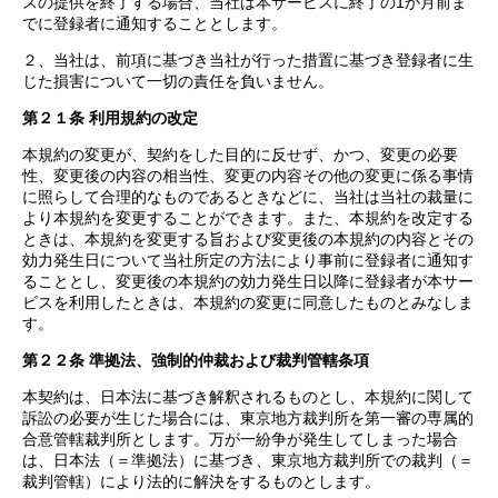
スの提供を終了する場合、当社は本サービスに終了の1か月前ま
でに登録者に通知することとします。
２、当社は、前項に基づき当社が行った措置に基づき登録者に生
じた損害について一切の責任を負いません。
第２１条 利用規約の改定
本規約の変更が、契約をした目的に反せず、かつ、変更の必要
性、変更後の内容の相当性、変更の内容その他の変更に係る事情
に照らして合理的なものであるときなどに、当社は当社の裁量に
より本規約を変更することができます。また、本規約を改定する
ときは、本規約を変更する旨および変更後の本規約の内容とその
効力発生日について当社所定の方法により事前に登録者に通知す
ることとし、変更後の本規約の効力発生日以降に登録者が本サー
ビスを利用したときは、本規約の変更に同意したものとみなしま
す。
第２２条 準拠法、強制的仲裁および裁判管轄条項
本契約は、日本法に基づき解釈されるものとし、本規約に関して
訴訟の必要が生じた場合には、東京地方裁判所を第一審の専属的
合意管轄裁判所とします。万が一紛争が発生してしまった場合
は、日本法（＝準拠法）に基づき、東京地方裁判所での裁判（＝
裁判管轄）により法的に解決をするものとします。