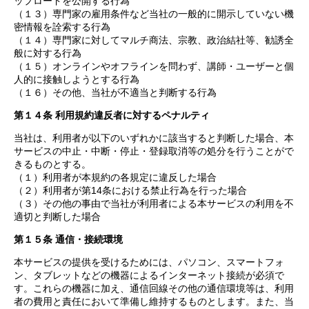
ップロードを公開する行為
（１３）専門家の雇用条件など当社の一般的に開示していない機
密情報を詮索する行為
（１４）専門家に対してマルチ商法、宗教、政治結社等、勧誘全
般に対する行為
（１５）オンラインやオフラインを問わず、講師・ユーザーと個
人的に接触しようとする行為
（１６）その他、当社が不適当と判断する行為
第１４条 利用規約違反者に対するペナルティ
当社は、利用者が以下のいずれかに該当すると判断した場合、本
サービスの中止・中断・停止・登録取消等の処分を行うことがで
きるものとする。
（１）利用者が本規約の各規定に違反した場合
（２）利用者が第14条における禁止行為を行った場合
（３）その他の事由で当社が利用者による本サービスの利用を不
適切と判断した場合
第１５条 通信・接続環境
本サービスの提供を受けるためには、パソコン、スマートフォ
ン、タブレットなどの機器によるインターネット接続が必須で
す。これらの機器に加え、通信回線その他の通信環境等は、利用
者の費用と責任において準備し維持するものとします。また、当