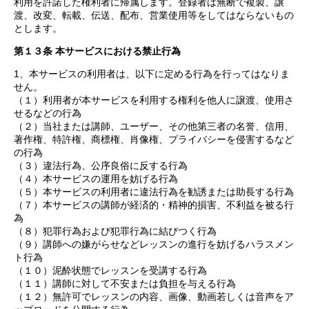
利用を許諾した権利者に帰属します。登録者は無断で複製、譲
渡、改変、転載、伝送、配布、営業使用等をしてはならないもの
とします。
第１３条 本サービスにおける禁止行為
1、本サービスの利用者は、以下に定める行為を行ってはなりま
せん。
（１）利用者が本サービスを利用する権利を他人に譲渡、使用さ
せるなどの行為
（２）当社または講師、ユーザー、その他第三者の名誉、信用、
著作権、特許権、商標権、肖像権、プライバシーを侵害するなど
の行為
（３）違法行為、公序良俗に反する行為
（４）本サービスの運用を妨げる行為
（５）本サービスの利用者に違法行為を勧誘または助長する行為
（７）本サービスの講師が経済的・精神的損害、不利益を被る行
為
（８）犯罪行為および犯罪行為に結びつく行為
（９）講師への嫌がらせなどレッスンの進行を妨げるハラスメン
ト行為
（１０）泥酔状態でレッスンを受講する行為
（１１）講師に対して不安または負担を与える行為
（１２）無許可でレッスンの内容、画像、動画若しくは音声をア