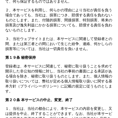
て、何ら保証するものではありません。
２、本サービスを利用し、何らかの理由により当社が責任を負う
場合であっても、当社は、損害につき、賠償する責任を負わない
ものとします。また、付随的損害、間接損害、特別損害、将来の
損害及び逸失利益にかかる損害についても、賠償する責任を負わ
ないものとします。
３、当社ウェブサイトまたは、本サービスに関連して登録者との
間、または第三者との間において生じた紛争、連絡、何かしらの
損害等については、当社は一切責任を負いません。
第１９条 秘密保持
登録者は、本サービスに関連して、秘密に取り扱うことを求めて
開示した非公知の情報に対し、当社の事前の書面による承諾があ
る場合を除き、秘密に取り扱うものとします。また、個人情報の
取り扱いについては、弊社が定める個人情報取り扱いに関する基
本方針（プライバシーポリシー）に記載の規定に従うものとしま
す。
第２０条 本サービスの中止、変更、終了
１、当社は、当社の都合により、本サービスの内容を変更し、又
は提供を中止、終了することができます。なお、当社が本サービ