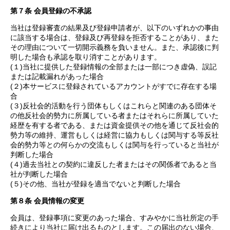
第７条 会員登録の不承認
当社は登録審査の結果及び登録申請者が、以下のいずれかの事由
に該当する場合は、登録及び再登録を拒否することがあり、また
その理由について一切開示義務を負いません。また、承認後に判
明した場合も承認を取り消すことがあります。
(１)当社に提供した登録情報の全部または一部につき虚偽、誤記
または記載漏れがあった場合
(２)本サービスに登録されているアカウントがすでに存在する場
合
(３)反社会的活動を行う団体もしくはこれらと関連のある団体そ
の他反社会的勢力に所属している者またはそれらに所属していた
経歴を有する者である、または資金提供その他を通じて反社会的
勢力等の維持、運営もしくは経営に協力もしくは関与する等反社
会的勢力等との何らかの交流もしくは関与を行っていると当社が
判断した場合
(４)過去当社との契約に違反した者またはその関係者であると当
社が判断した場合
(５)その他、当社が登録を適当でないと判断した場合
第８条 会員情報の変更
会員は、登録事項に変更のあった場合、すみやかに当社所定の手
続きにより当社に届け出るものとします。この届出のない場合、