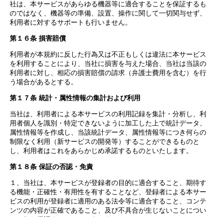
社は、本サービスがあらゆる機器等に適合することを保証するも
のではなく、機器等の準備、設置、操作に関して一切関与せず、
利用者に対するサポートも行いません。
第１６条 損害賠償
利用者が本規約に反した行為又は不正もしくは違法に本サービス
を利用することにより、当社に損害を与えた場合、当社は当該の
利用者に対し、相応の損害賠償の請求（弁護士費用を含む）を行
う場合があるとする。
第１７条 統計・属性情報の集計および利用
当社は、利用者による本サービスの利用記録を集計・分析し、利
用者個人を識別・特定できないように加工した上で統計データ、
属性情報等を作成し、当該統計データ、属性情報等につき何らの
制限なく利用（新サービスの開発等）することができるものと
し、利用者はこれをあらかじめ承諾するものといたします。
第１８条 保証の否認・免責
１、当社は、本サービスが登録者の目的に適合すること、期待す
る機能・正確性・有用性を有することなど、登録者による本サー
ビスの利用が登録者に適用のある法令等に適合すること、コンテ
ンツの内容が正確であること、及び不具合が生じないことについ