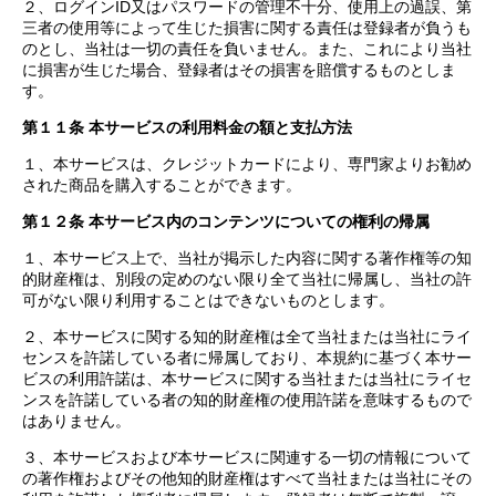
２、ログインID又はパスワードの管理不十分、使用上の過誤、第
三者の使用等によって生じた損害に関する責任は登録者が負うも
のとし、当社は一切の責任を負いません。また、これにより当社
に損害が生じた場合、登録者はその損害を賠償するものとしま
す。
第１１条 本サービスの利用料金の額と支払方法
１、本サービスは、クレジットカードにより、専門家よりお勧め
された商品を購入することができます。
第１２条 本サービス内のコンテンツについての権利の帰属
１、本サービス上で、当社が掲示した内容に関する著作権等の知
的財産権は、別段の定めのない限り全て当社に帰属し、当社の許
可がない限り利用することはできないものとします。
２、本サービスに関する知的財産権は全て当社または当社にライ
センスを許諾している者に帰属しており、本規約に基づく本サー
ビスの利用許諾は、本サービスに関する当社または当社にライセ
ンスを許諾している者の知的財産権の使用許諾を意味するもので
はありません。
３、本サービスおよび本サービスに関連する一切の情報について
の著作権およびその他知的財産権はすべて当社または当社にその