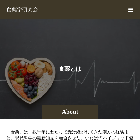
食
薬
と
は
About
「食薬」は、数千年にわたって受け継がれてきた漢方の経験則
と、現代科学の最新知見を融合させた、いわば**“ハイブリッド健