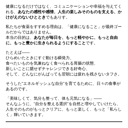
健康になるだけではなく、コミュニケーションや幸福を与えてく
れる、
あなたの感性や感情、人生の楽しみそのものを支える、か
けがえのないひととき
でもありす。
私たちが食薬をすすめる理由は、「健康になること」が最終ゴー
ルだからではありません。
本当の目的は、
あなたが毎日を、もっと軽やかに、もっと自由
に、もっと豊かに生きられるようにすること
です。
たとえば――
ひらめいたときにすぐ動ける瞬発力、
食べたいものを気兼ねなく食べられる胃腸の状態、
新しいことに臆せずチャレンジできる好奇心、
そして、どんなにがんばっても翌朝には疲れを残さないタフさ。
そうした“エネルギッシュな自分”を育てるために、日々の食事が
あるのです。
「美味しくて、気分も整って、体も元気になる」――
そんなふうに、“自分を整える選択”を自然と増やしていけたら、
人生そのものがもっとクリアに、もっと楽しく、もっと「私らし
く」輝いていきます。