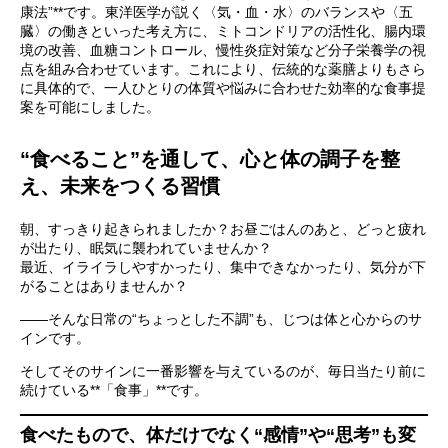
康法”**です。東洋医学が説く〈気・血・水〉のバランスや〈五
臓〉の働きといった考え方に、ミトコンドリアの活性化、腸内環
境の改善、血糖コントロール、慢性炎症対策など分子栄養学の視
点を組み合わせています。これにより、伝統的な薬膳よりもさら
に具体的で、一人ひとりの体質や悩みに合わせた効率的な食事提
案を可能にしました。
“食べること”を通して、心と体の調子を整
え、未来をつくる習慣
朝、すっきり起きられましたか？お昼ごはんのあと、どっと疲れ
が出たり、眠気に襲われていませんか？
最近、イライラしやすかったり、集中できなかったり、気分が下
がることはありませんか？
――そんな日常の“ちょっとした不調”も、じつは体と心からのサ
インです。
そしてそのサインに一番影響を与えているのが、毎日当たり前に
続けている**「食事」**です。
食べたもので、体だけでなく“感情”や“思考”も変