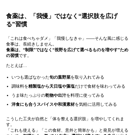
食薬は、「我慢」ではなく“選択肢を広げ
る”習慣
「これは食べちゃダメ」「我慢しなきゃ」――そんな風に感じる
食事は、長続きしません。
食薬は、“制限”ではなく“視野を広げて選べるものを増やす”ため
の習慣
です。
たとえば…
いつも選ばなかった
旬の葉野菜
を取り入れてみる
調味料を
精製塩から天日塩や藻塩
だけで食材を味わってみる
うま味たっぷりの
乾物や出汁
を料理に使ってみる
洋食にも合うスパイスや和漢素材
を気軽に活用してみる
こうした工夫が自然と「体を整える選択肢」を増やしてくれま
す。
「これも使える」「この食材、意外と簡単かも」と発見が増える