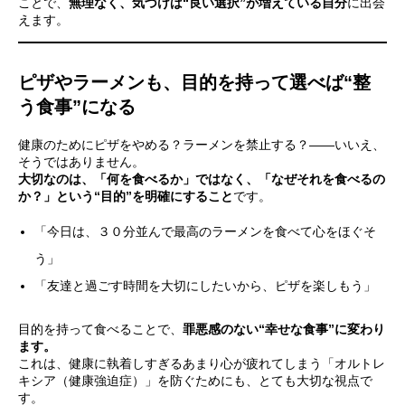
ことで、
無理なく、気づけば“良い選択”が増えている自分
に出会
えます。
ピザやラーメンも、目的を持って選べば“整
う食事”になる
健康のためにピザをやめる？ラーメンを禁止する？――いいえ、
そうではありません。
大切なのは、「何を食べるか」ではなく、「なぜそれを食べるの
か？」という“目的”を明確にすること
です。
「今日は、３０分並んで最高のラーメンを食べて心をほぐそ
う」
「友達と過ごす時間を大切にしたいから、ピザを楽しもう」
目的を持って食べることで、
罪悪感のない“幸せな食事”に変わり
ます。
これは、健康に執着しすぎるあまり心が疲れてしまう「オルトレ
キシア（健康強迫症）」を防ぐためにも、とても大切な視点で
す。