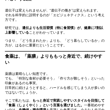
遺伝子は変えられませんが、“遺伝子の働き”は変えられます。
それを科学的に説明するのが「エピジェネティクス」という考え
方です。
研究では、
遺伝よりも生活習慣（特に食習慣）が、健康に7割以
上影響している
ことがわかっています。
つまり、「どう生まれたか」よりも、「どう暮らしているか」の
方が、はるかに重要だということです。
食薬は、「薬膳」よりももっと身近で、続けやす
い
薬膳は素晴らしい知恵です。
でも、「特別な食材が必要そう」「作り方が難しそう」といった
印象があるのも事実。
日常的に続けようとすると、ハードルを感じてしまう人が多いの
ではないでしょうか。
そこで私たちは、
もっと身近で実践しやすいスタイルを目指して
「食薬（しょくやく）」という言葉を選びました。
一番初めやす
いのは、
血糖値・腸内環境
を意識した食事です。小さな１歩で十