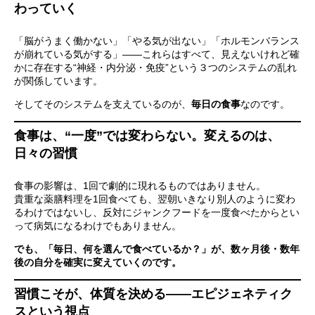
わっていく
「脳がうまく働かない」「やる気が出ない」「ホルモンバランス
が崩れている気がする」――これらはすべて、見えないけれど確
かに存在する“神経・内分泌・免疫”という３つのシステムの乱れ
が関係しています。
そしてそのシステムを支えているのが、
毎日の食事
なのです。
食事は、“一度”では変わらない。
変えるのは、
日々の習慣
食事の影響は、1回で劇的に現れるものではありません。
貴重な薬膳料理を1回食べても、翌朝いきなり別人のように変わ
るわけではないし、反対にジャンクフードを一度食べたからとい
って病気になるわけでもありません。
でも、「毎日、何を選んで食べているか？」が、数ヶ月後・数年
後の自分を確実に変えていくのです。
習慣こそが、体質を決める――エピジェネティク
スという視点