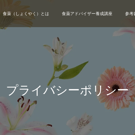
食薬（しょくやく）とは
食薬アドバイザー養成講座
参考
プ
ラ
イ
バ
シ
ー
ポ
リ
シ
ー