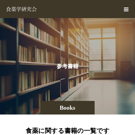
参
考
書
籍
Books
食薬に関する書籍の一覧です