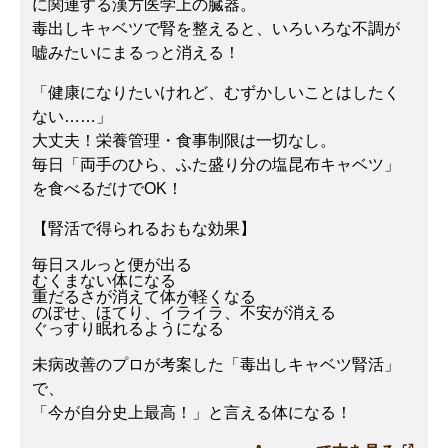
に関連する漢方医学上の臓器。
毒出しキャベツで腎を整えると、いろいろな不調が
嘘みたいにまるっと消える！
「健康になりたいけれど、むずかしいことはしたく
ない……」
大丈夫！栄養管理・食事制限は一切なし。
毎日「両手のひら、ふた盛り分の塩昆布キャベツ」
を食べるだけでOK！
【腎活で得られるおもな効果】
毎日スルっと便が出る
むくまない体になる
重だるさが消えて体が軽くなる
のぼせ、ほてり、イライラ、不安が消える
ぐっすり眠れるようになる
未病改善のプロが考案した「毒出しキャベツ腎活」
で、
「今が自分史上最高！」と言える体になる！