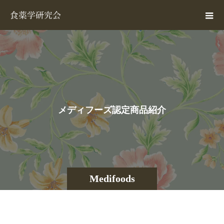
メ
デ
ィ
フ
ー
ズ
認
定
商
品
紹
介
Medifoods